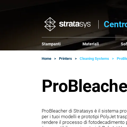
Centro
Stampanti
Materiali
So
Home
Printers
Cleaning Systems
ProBl
ProBleache
ProBleacher di Stratasys è il sistema pr
per i tuoi modelli e prototipi PolyJet tra
rendere il processo di fotodecadimento p