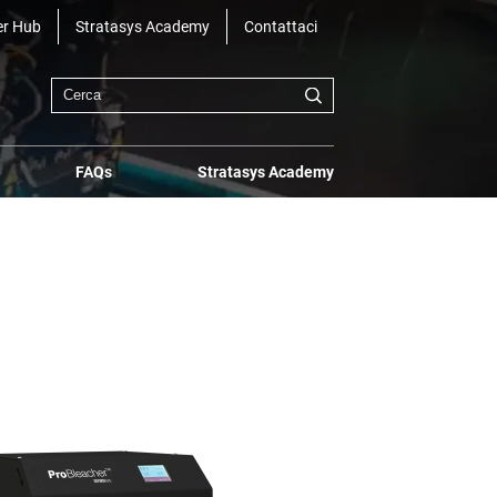
r Hub
Stratasys Academy
Contattaci
FAQs
Stratasys Academy