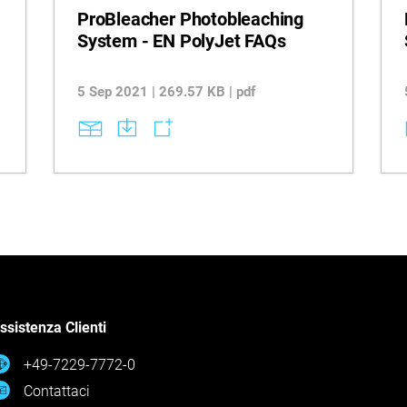
ProBleacher Photobleaching
System - EN PolyJet FAQs
5 Sep 2021 | 269.57 KB | pdf
ssistenza Clienti
+49-7229-7772-0
Contattaci