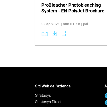
ProBleacher Photobleaching
System - EN PolyJet Brochure
5 Sep 2021 | 888.01 KB | pdf
Siti Web dell'azienda
A
Stratasys
Stratasys Direct