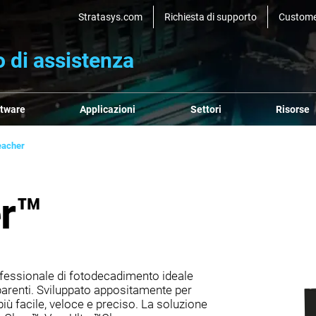
Stratasys.com
Richiesta di supporto
Custome
 di assistenza
ftware
Applicazioni
Settori
Risorse
eacher
r™
ofessionale di fotodecadimento ideale
sparenti. Sviluppato appositamente per
iù facile, veloce e preciso. La soluzione