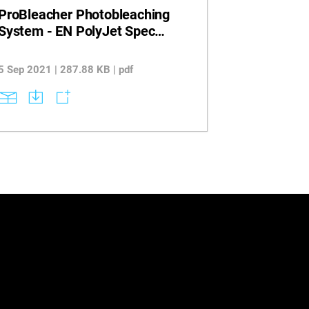
ProBleacher Photobleaching
System - EN PolyJet Spec
Sheet
5 Sep 2021 | 287.88 KB | pdf