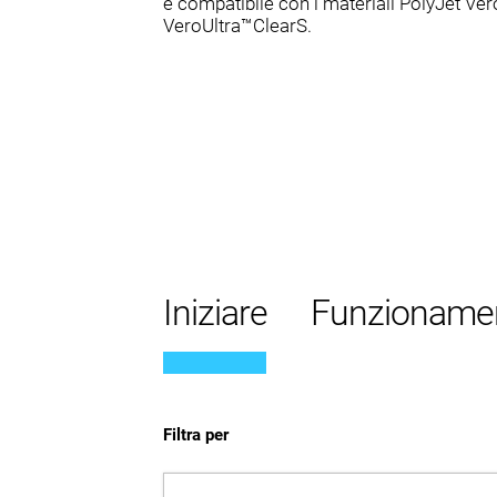
è compatibile con i materiali PolyJet Ve
VeroUltra™ClearS.
Iniziare
Funzioname
Filtra per