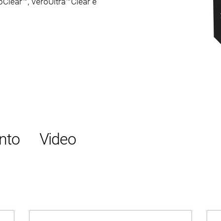
roClear™, VeroUltra™Clear e
nto
Video