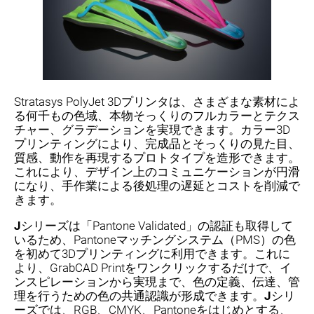
Stratasys PolyJet 3Dプリンタは、さまざまな素材によ
る何千もの色域、本物そっくりのフルカラーとテクス
チャー、グラデーションを実現できます。カラー3D
プリンティングにより、完成品とそっくりの見た目、
質感、動作を再現するプロトタイプを造形できます。
これにより、デザイン上のコミュニケーションが円滑
になり、手作業による後処理の遅延とコストを削減で
きます。
J
シリーズは「Pantone Validated」の認証も取得して
いるため、Pantoneマッチングシステム（PMS）の色
を初めて3Dプリンティングに利用できます。これに
より、GrabCAD Printをワンクリックするだけで、イ
ンスピレーションから実現まで、色の定義、伝達、管
理を行うための色の共通認識が形成できます。
J
シリ
ーズでは、RGB、CMYK、Pantoneをはじめとする、