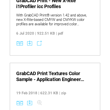
GrabCAD Print - New X-Rite
i1Profiler icc Profiles
With GrabCAD Print® version 1.42 and above,
new X-Rite-based CMYW and CMYKW color
profiles are available for improved color
consistency, color accuracy and vibrancy.
6 Jul 2020 | 922.51 KB | pdf
GrabCAD Print Textures Color
Sample - Application Engineer
Training
19 Feb 2018 | 622.31 KB | zip