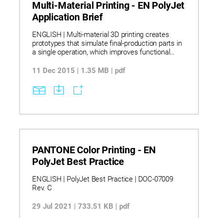
Multi-Material Printing - EN PolyJet
Application Brief
ENGLISH | Multi-material 3D printing creates
prototypes that simulate final-production parts in
a single operation, which improves functional
evaluations and overall appearance. Using
PolyJet technology, a single part can have a
11 Dec 2015 | 1.35 MB | pdf
variety of mechanical properties, colors and levels
of opacity and durometer. This unique technology
is fast and efficient when creating prototypes
with features that exemplify the finished product
PANTONE Color Printing - EN
PolyJet Best Practice
ENGLISH | PolyJet Best Practice | DOC-07009
Rev. C
29 Jul 2021 | 733.51 KB | pdf