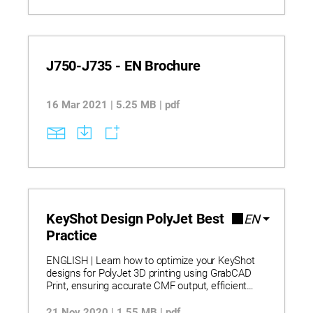
J750-J735 - EN Brochure
16 Mar 2021 | 5.25 MB | pdf
KeyShot Design PolyJet Best
EN
Practice
ENGLISH | Learn how to optimize your KeyShot
designs for PolyJet 3D printing using GrabCAD
Print, ensuring accurate CMF output, efficient
workflows, and high-fidelity results. Follow best
practices for materials, resolution, color,
21 Nov 2020 | 1.55 MB | pdf