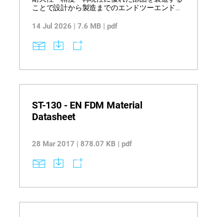
ことで設計から製造までのエンドツーエンドの
ワークフローを実現し、従来の加工制約を排除
しながら当日中の反復設計を可能にする方法を
14 Jul 2026 | 7.6 MB | pdf
ご紹介します。ポートフォリオはデスクトップ
から産業用システムまでを網羅し、標準、エン
ジニアリング、高性能といった幅広い熱可塑性
材料を活用して、コンセプトモデルから生産ま
での用途に対応し、強度、耐久性、寸法安定性
を提供します。GrabCAD PrintやInsightなどの統
合ソフトウェアによりワークフロー効率と造形
制御が向上し、詳細な仕様、材料特性、選定ガ
イドによってスケーラブルなデジタル製造の導
ST-130 - EN FDM Material
入を支援します。
Datasheet
28 Mar 2017 | 878.07 KB | pdf