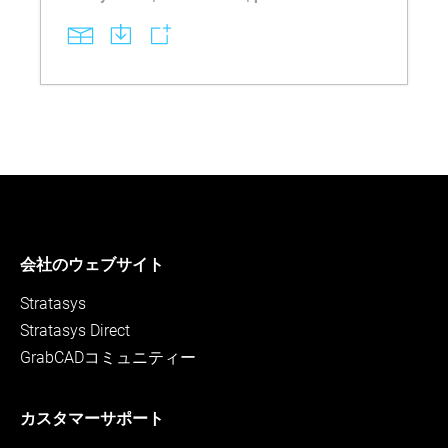
unless exposed to high temperatures, UV, ozone,
or other adverse environmental conditions.
会社のウェブサイト
Stratasys
Stratasys Direct
GrabCADコミュニティー
カスタマーサポート