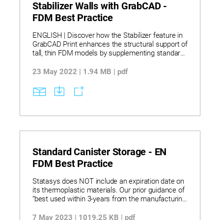
Stabilizer Walls with GrabCAD -
FDM Best Practice
ENGLISH | Discover how the Stabilizer feature in
GrabCAD Print enhances the structural support of
tall, thin FDM models by supplementing standard
supports with customizable stabilizers for
improved print stability. Learn to create, edit, and
23 May 2022 | 1.94 MB | pdf
manage stabilizers, including adjusting their
height, contact points, depth, and shape, while
understanding limitations such as rotation and
scaling constraints with stabilizers applied.
Explore best practices for multi-stabilizer designs
and model arrangement, ensuring reliable prints
through strategic use of stabilizers, all powered
by Insight software’s engine with modern
interfaces.
Standard Canister Storage - EN
FDM Best Practice
Statasys does NOT include an expiration date on
its thermoplastic materials. Our prior guidance of
“best used within 3-years from the manufacturing
date” has been deemed unnecessary as
thermoplastics typically do not degrade over time
7 May 2023 | 1019.25 KB | pdf