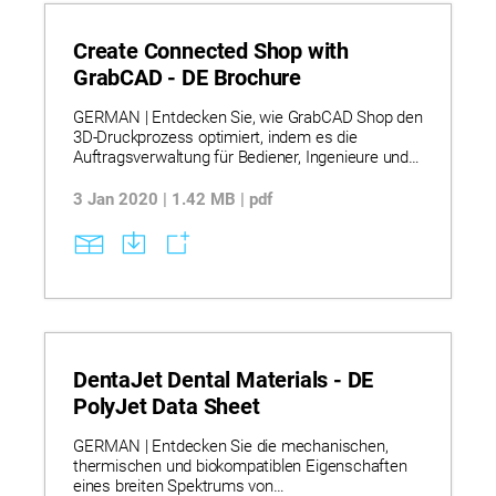
Create Connected Shop with
GrabCAD - DE Brochure
GERMAN | Entdecken Sie, wie GrabCAD Shop den
3D-Druckprozess optimiert, indem es die
Auftragsverwaltung für Bediener, Ingenieure und
Designer zentralisiert. Erfahren Sie, wie integrierte
Kommunikation, Projektorganisation und
3 Jan 2020 | 1.42 MB | pdf
Dateifreigabe die Zusammenarbeit verbessern
und Missverständnisse vermeiden. Erkunden Sie,
wie die integrierte Unterstützung für Stratasys-
Maschinen und -Materialien eine schnellere
Einrichtung und präzise Auftragsabwicklung
ermöglicht. BITTE BEACHTEN: Dieser Text wurde
maschinell übersetzt.
DentaJet Dental Materials - DE
PolyJet Data Sheet
GERMAN | Entdecken Sie die mechanischen,
thermischen und biokompatiblen Eigenschaften
eines breiten Spektrums von