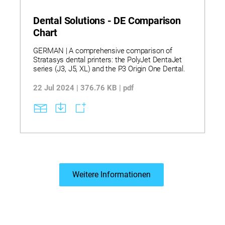
Genauigkeit optimiert. Erfahren Sie, wie die
DentaJet‑Serie – einschließlich J3 DentaJet, J5
DentaJet und DentaJet XL – Anwendungen wie
Dental Solutions - DE Comparison
Implantatmodelle, chirurgische Schablonen,
Chart
Gingivamasken, Kronen‑ und Brückenmodelle,
kieferorthopädische Schienen sowie vollfarbige
GERMAN | A comprehensive comparison of
monolithische Prothesen aus biokompatiblen und
Stratasys dental printers: the PolyJet DentaJet
ästhetischen Harzen unterstützt. BITTE
series (J3, J5, XL) and the P3 Origin One Dental.
BEACHTEN: Dieser Text wurde maschinell
übersetzt.
22 Jul 2024 | 376.76 KB | pdf
Weitere Informationen