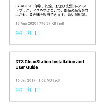
JAPANESE | 印刷、乾燥、および光漂白のベス
トプラクティスを学ぶことで、部品の品質を向
上させ、黄色味を軽減できます。高い耐衝撃性
と熱安定性を兼ね備えた材料は、機能的な試作
品や要求の厳しい用途に最適です。最大100°C
18 Aug 2020 | 796.37 KB | pdf
までの耐熱温度を実現する熱後処理技術によ
り、変形のリスクを最小限に抑えることができ
ます。ご注意：この文章は機械翻訳されまし
た。
DT3 CleanStation Installation and
User Guide
16 Jan 2017 | 1.62 MB | pdf