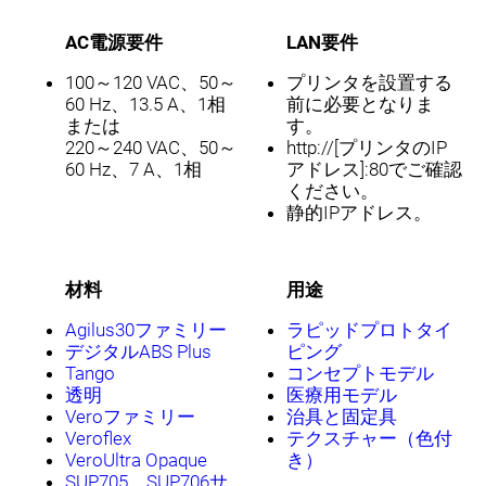
AC電源要件
LAN要件
100～120 VAC、50～
プリンタを設置する
60 Hz、13.5 A、1相
前に必要となりま
または
す。
220～240 VAC、50～
http://[プリンタのIP
60 Hz、7 A、1相
アドレス]:80でご確認
ください。
静的IPアドレス。
材料
用途
Agilus30ファミリー
ラピッドプロトタイ
デジタルABS Plus
ピング
Tango
コンセプトモデル
透明
医療用モデル
Veroファミリー
治具と固定具
Veroflex
テクスチャー（色付
VeroUltra Opaque
き）
SUP705、SUP706サ