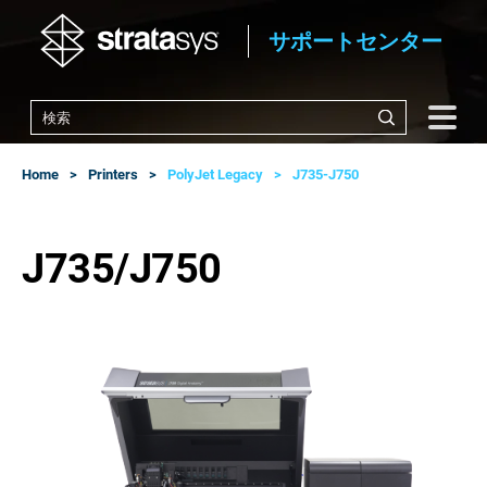
サポートセンター
Home
Printers
PolyJet Legacy
J735-J750
J735/J750