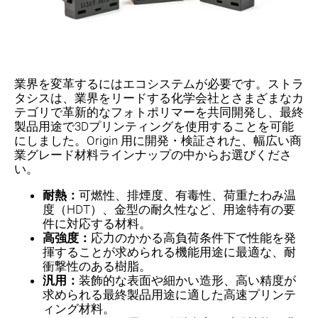
業界を変革するにはエコシステムが必要です。ストラ
タシスは、業界をリードする化学会社とさまざまなカ
テゴリで革新的なフォトポリマーを共同開発し、最終
製品用途で3Dプリンティングを使用することを可能
にしました。Origin 用に開発・検証された、幅広い商
業グレード材料ラインナップの中からお選びくださ
い。
耐熱：
可燃性、排煙度、有毒性、荷重たわみ温
度（HDT）、金型の耐久性など、用途特有の要
件に対応する材料。
高強度：
応力のかかる高負荷条件下で性能を発
揮することが求められる機能用途に最適な、耐
衝撃性のある樹脂。
汎用：
装飾的な表面や細かい造形、高い精度が
求められる最終製品用途に適した高速プリンテ
ィング材料。