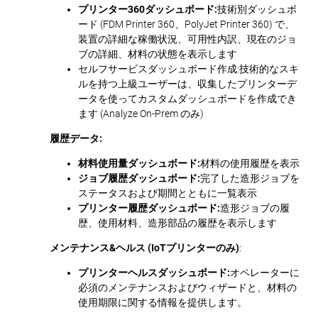
プリンター360ダッシュボード:
技術別ダッシュボ
ード (FDM Printer 360、PolyJet Printer 360) で、
装置の詳細な稼働状況、可用性内訳、現在のジョ
ブの詳細、材料の状態を表示します
セルフサービスダッシュボード作成:
技術的なスキ
ルを持つ上級ユーザーは、収集したプリンターデ
ータを使ってカスタムダッシュボードを作成でき
ます (Analyze On-Prem のみ)
履歴データ:
材料使用量ダッシュボード:
材料の使用履歴を表示
ジョブ履歴ダッシュボード:
完了した造形ジョブを
ステータスおよび期間とともに一覧表示
プリンター履歴ダッシュボード:
造形ジョブの履
歴、使用材料、造形部品の履歴を表示します
メンテナンス&ヘルス (IoTプリンターのみ)
:
プリンターヘルスダッシュボード:
オペレーターに
必須のメンテナンスおよびウィザードと、材料の
使用期限に関する情報を提供します。