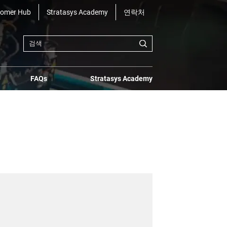
tomer Hub
Stratasys Academy
연락처
FAQs
Stratasys Academy