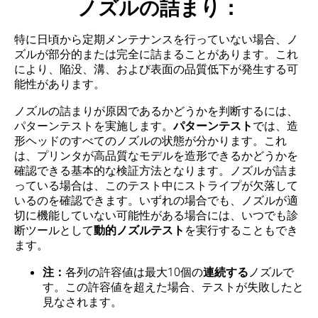
ノズルの詰まり：
特に日頃から定期メンテナンスを行っていない場合、ノ
ズルが部分的または完全に詰まることがあります。これ
により、陥没、溝、および表面の品質低下が発生する可
能性があります。
ノズルの詰まりが原因であるかどうかを判断するには、
パターンテストを実施します。
パターンテスト
では、造
形ヘッドのすべてのノズルの状態が分かります。これ
は、プリンタが高品質なモデルを造形できるかどうかを
確認できる基本的な検証方法となります。ノズルが詰ま
っている場合は、このテスト中にストライプが欠落して
いるのを確認できます。いずれの場合でも、ノズルが適
切に機能していない可能性がある場合には、いつでも診
断ツールとして
動的ノズルテスト
を実行することもでき
ます。
注：
各列の許容値は最大10個の
連続する
ノズルで
す。この許容値を超えた場合、テストが失敗したと
見なされます。