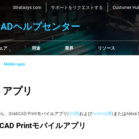
Stratasys.com
サポートをリクエストする
Customer Hu
bCADヘルプセンター
ェア
用途
業界
リソース
Mobile apps
ile アプリ
rabCAD Printモバイルアプリ(
iOS用
および
Android用
)またはAle
bCAD Printモバイルアプリ