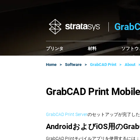
Gra
プリンタ
材料
ソフトウ
Home
Software
GrabCAD Print
About
GrabCAD Print Mob
GrabCAD Print Server
のセットアップが完了したら、G
AndroidおよびiOS用のGra
GrabCAD Printモバイルアプリを使用するには：