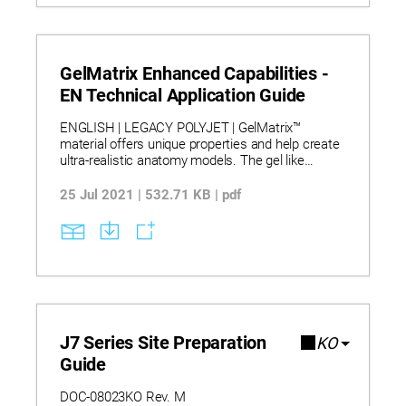
GelMatrix Enhanced Capabilities -
EN Technical Application Guide
ENGLISH | LEGACY POLYJET | GelMatrix™
material offers unique properties and help create
ultra-realistic anatomy models. The gel like
material has now been enhanced to provide more
anatomy options, and significantly simplify and
25 Jul 2021 | 532.71 KB | pdf
reduce time spent in post-processing.
J7 Series Site Preparation
KO
Guide
DOC-08023KO Rev. M