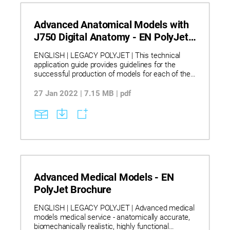
Advanced Anatomical Models with
J750 Digital Anatomy - EN PolyJet
Technical Application Guide
ENGLISH | LEGACY POLYJET | This technical
application guide provides guidelines for the
successful production of models for each of the
Digital Anatomy applications including structured
heart, vascular, general anatomy, and bone.
27 Jan 2022 | 7.15 MB | pdf
These guidelines are specific to each anatomical
family. Each application utilizes unique
combinations of materials and structures with
different properties and design considerations.
Advanced Medical Models - EN
PolyJet Brochure
ENGLISH | LEGACY POLYJET | Advanced medical
models medical service - anatomically accurate,
biomechanically realistic, highly functional