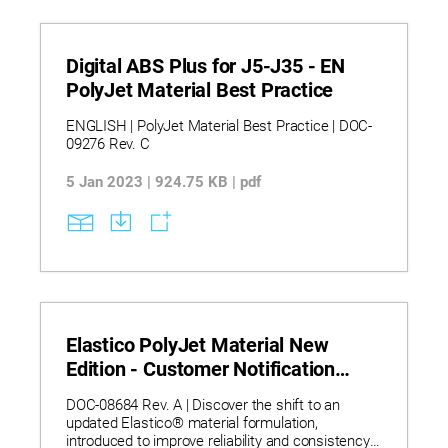
Digital ABS Plus for J5-J35 - EN
PolyJet Material Best Practice
ENGLISH | PolyJet Material Best Practice | DOC-
09276 Rev. C
5 Jan 2023 | 924.75 KB | pdf
Elastico PolyJet Material New
Edition - Customer Notification
(2025 DEC)
DOC-08684 Rev. A | Discover the shift to an
updated Elastico® material formulation,
introduced to improve reliability and consistency