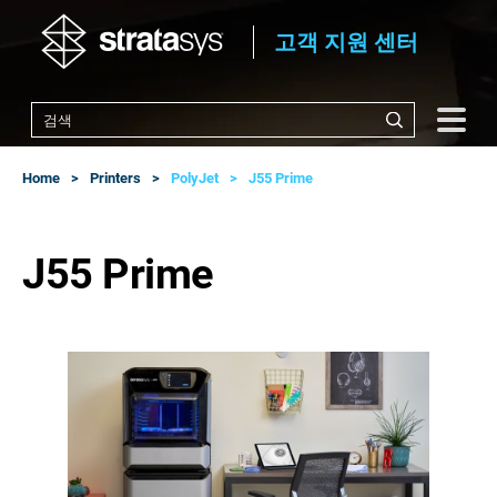
고객 지원 센터
Home
Printers
PolyJet
J55 Prime
J55 Prime