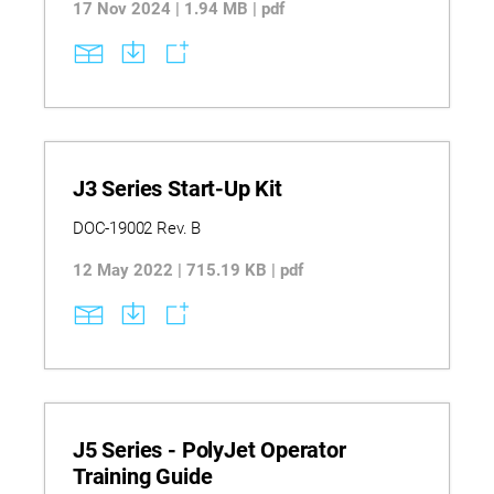
transformative approach to rapid prototyping
17 Nov 2024 | 1.94 MB | pdf
enabling high fidelity as well as functionality.
J3 Series Start-Up Kit
DOC-19002 Rev. B
12 May 2022 | 715.19 KB | pdf
J5 Series - PolyJet Operator
Training Guide