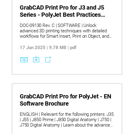
GrabCAD Print Pro for J3 and J5
Series - PolyJet Best Practices
Guide
DOC-09130 Rev. C | SOFTWARE | Unlock
advanced 3D printing techniques with detailed
workflows for Smart Insert, Print on Object, and
Print on Tray using GrabCAD Print Pro on J3/J5
Series printers. Learn how to embed
17 Jun 2025 | 9.78 MB | pdf
components, print directly on physical objects,
and fine-tune tray height for precision results.
Master voxel printing, air and support material
usage, and design considerations to optimize
print quality and material control.
GrabCAD Print Pro for PolyJet - EN
Software Brochure
ENGLISH | Relevant for the following printers: J35
| J55 | J850 Prime | J850 Digital Anatomy | J750 |
J750 Digital Anatomy | Learn about the advanced
capabilities offered and provide customers with a