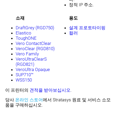
정적 IP 주소.
소재
용도
DraftGrey (RGD750)
설계 프로토타이핑
Elastico
컬러
ToughONE
Vero ContactClear
VeroClear (RGD810)
Vero Family
VeroUltraClearS
(RGD821)
VeroUltra Opaque
SUP710™
WSS150
이 프린터의
견적을 받아보십시오
.
당사
온라인 스토어
에서 Stratasys 원료 및 서비스 소모
품을 구매하십시오.