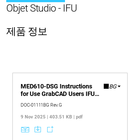
Objet Studio - IFU
제품 정보
MED610-DSG Instructions
BG
for Use GrabCAD Users IFU
DOC-01110 Rev G
DOC-01111BG Rev.G
9 Nov 2025 | 403.51 KB | pdf