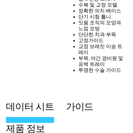
수복 및 교정 모델
정확한 의치 베이스
단기 시험 틀니
잇몸 조직의 모양과
느낌 모방
단단한 치과 부목
고정가이드
교정 브래킷 이송 트
레이
부목, 야간 경비원 및
표백 트레이
투명한 수술 가이드
데이터 시트
가이드
제품 정보