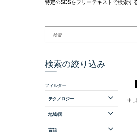
特定のSDSをフリーテキストで検索す
検索の絞り込み
フィルター
テクノロジー
申し
PolyJet
地域/国
FDM
US (AGHS)
FDM Cleaning Solution
言語
Brazil (BGHS)