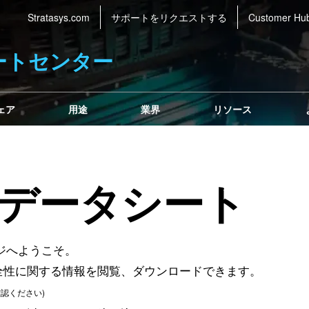
Stratasys.com
サポートをリクエストする
Customer Hu
ートセンター
ェア
用途
業界
リソース
データシート
ージへようこそ。
全性に関する情報を閲覧、ダウンロードできます。
認ください)