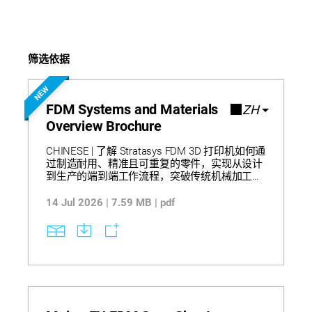
筛选依据
NEW
FDM Systems and Materials
ZH
Overview Brochure
CHINESE | 了解 Stratasys FDM 3D 打印机如何通
过制造耐用、精准且可重复的零件，实现从设计
到生产的端到端工作流程，突破传统机械加工限
制并支持当日设计迭代。该产品组合涵盖桌面级
到工业级系统，支持从概念建模到最终生产的广
14 Jul 2026 | 7.59 MB | pdf
泛应用，并兼容多种热塑性材料，包括标准级、
工程级和高性能聚合物，可提供优异的强度、耐
久性和尺寸稳定性。GrabCAD Print 和 Insight 等
集成软件进一步提升工作流程效率和打印控制能
力，而详尽的设备规格、材料性能数据及选材指
导则有助于企业实现科学导入并推动可扩展的数
字化制造。