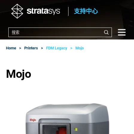
支持中心
Home
Printers
FDM Legacy
Mojo
Mojo