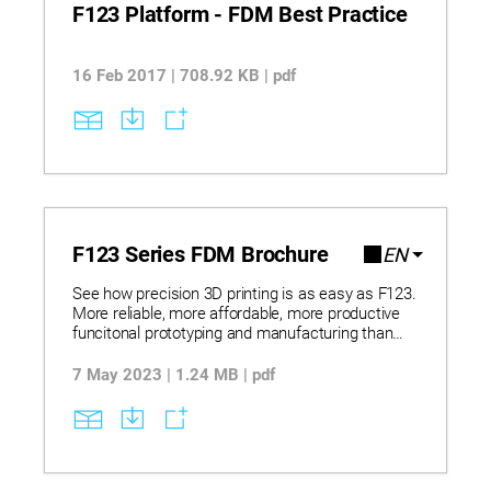
F123 Platform - FDM Best Practice
16 Feb 2017 | 708.92 KB | pdf
F123 Series FDM Brochure
EN
See how precision 3D printing is as easy as F123.
More reliable, more affordable, more productive
funcitonal prototyping and manufacturing than
ever before.
7 May 2023 | 1.24 MB | pdf