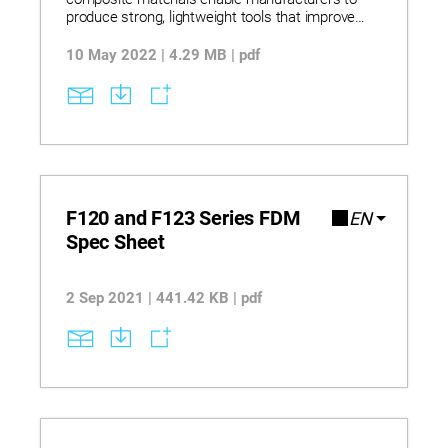
produce strong, lightweight tools that improve
efficiency across the factory floor. Learn how 3D
printed tooling reduces lead times by up to 90%
10 May 2022 | 4.29 MB | pdf
and lowers production costs by minimizing
material waste and labor demands. Explore real-
world applications where composite FDM
materials replace metal tooling, accelerating
design iteration and enhancing ergonomics
without compromising performance.
F120 and F123 Series FDM
EN
Spec Sheet
2 Sep 2021 | 441.42 KB | pdf