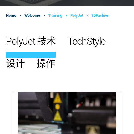
Home
Welcome
Training
PolyJet
3DFashion
PolyJet 技术
TechStyle
设计
操作