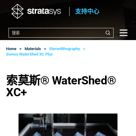
支持中心
Home
Materials
Stereolithography
Somos WaterShed XC Plus
索莫斯® WaterShed®
XC+