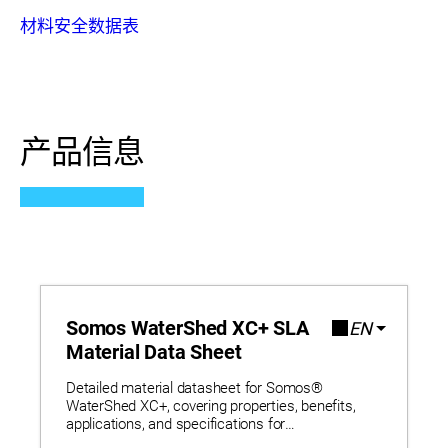
材料安全数据表
产品信息
Somos WaterShed XC+ SLA
EN
Material Data Sheet
Detailed material datasheet for Somos®
WaterShed XC+, covering properties, benefits,
applications, and specifications for
stereolithography on Neo® 800+ systems, ideal