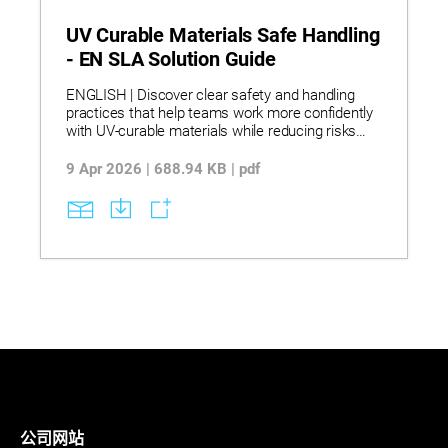
UV Curable Materials Safe Handling
- EN SLA Solution Guide
ENGLISH | Discover clear safety and handling
practices that help teams work more confidently
with UV‑curable materials while reducing risks
and process issues. Explore stereolithography
workflows that use UV‑curable resins, controlled
9 Apr 2026 | 688.94 KB | pdf
light exposure, and proper storage and transfer
methods to support stable curing and consistent
part quality. See how correct handling, ventilation,
and post‑curing steps lead to more reliable
operations, less waste, and smoother day‑to‑day
manufacturing.
公司网站