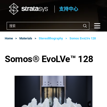
支持中心
Home
Materials
Stereolithography
Somos EvoLVe 128
Somos® EvoLVe™ 128