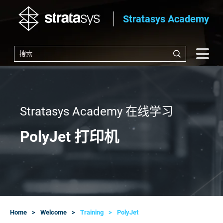
Stratasys Academy
Stratasys Academy 在线学习
PolyJet 打印机
Home
Welcome
Training
PolyJet