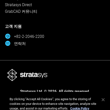
Stratasys Direct
GrabCAD 커뮤니티
고객 지원
+82-2-2046-2200
연락처
Stratasys Ltd. © 2026. All rights reserved.
법적 고지 사항
개인정보 보호정책
개인정보 보호정책
By clicking “Accept All Cookies”, you agree to the storing of
cookies on your device to enhance site navigation, analyze site
usage, and assist in our marketing efforts.
Cookie Policy