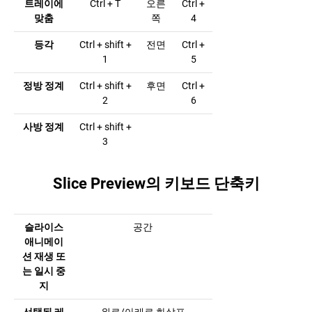
트레이에
Ctrl + T
오른
Ctrl +
맞춤
쪽
4
등각
Ctrl + shift +
전면
Ctrl +
1
5
정방 정계
Ctrl + shift +
후면
Ctrl +
2
6
사방 정계
Ctrl + shift +
3
Slice Preview의 키보드 단축키
슬라이스
공간
애니메이
션 재생 또
는 일시 중
지
선택된 레
위로/아래로 화살표