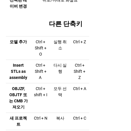
이버 변경
다른 단축키
모델 추가
Ctrl +
실행 취
Ctrl + Z
Shift +
소
O
Insert
Ctrl +
다시 실
Ctrl +
STLs as
Shift +
행
Shift +
assembly
A
Z
OBJZF,
Ctrl +
모두 선
Ctrl + A
OBJTF 또
shift + I
택
는 CMB 가
져오기
새 프로젝
Ctrl + N
복사
Ctrl + C
트