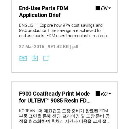
End-Use Parts FDM
EN
Application Brief
ENGLISH | Explore how 97% cost savings and
89% production time savings are achieved for
end-use parts. FDM uses thermoplastic materials
to build production-grade parts layer by layer from
CAD files, enabling low-volume manufacturing
27 Mar 2016 | 991.42 KB | pdf
without tooling while supporting pilot production,
bridge-to-production, and end-of-life production.
The approach delivers faster response to design
changes, reduced inventory requirements, and
improved manufacturing flexibility for customized
production scenarios.
F900 CoatReady Print Mode
KO
for ULTEM™ 9085 Resin FDM
One Pager
KOREAN | 더 매끄럽고 도장 준비가 완료된 FDM
부품 표면을 통해 샌딩, 프라이밍 및 도장 준비 공
정을 최소화하여 후처리 시간과 비용을 크게 절
감할 수 있습니다. FDM F900이 ULTEM™ 9085