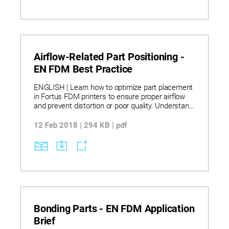
Airflow-Related Part Positioning -
EN FDM Best Practice
ENGLISH | Learn how to optimize part placement
in Fortus FDM printers to ensure proper airflow
and prevent distortion or poor quality. Understand
airflow patterns in Fortus 200mc, 360mc, and
400mc systems and how they affect cooling and
12 Feb 2018 | 294 KB | pdf
part integrity during printing. Discover practical
strategies for positioning small parts-such as
printing multiple parts to allow cooling time-and
best practices for aligning multiple parts along
the Y axis to avoid airflow blockage. Applying
these techniques helps minimize heat distortion
and ensures consistent, high-quality FDM prints.
Bonding Parts - EN FDM Application
Brief