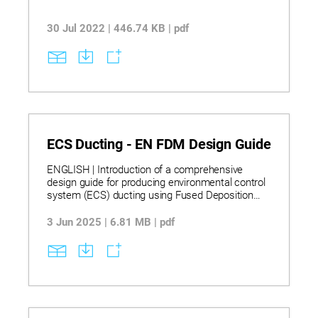
30 Jul 2022 | 446.74 KB | pdf
ECS Ducting - EN FDM Design Guide
ENGLISH | Introduction of a comprehensive
design guide for producing environmental control
system (ECS) ducting using Fused Deposition
Modeling (FDM) technology, offering detailed best
practices for design, material selection,
3 Jun 2025 | 6.81 MB | pdf
processing, sealing, and testing. The guide is
tailored for aerospace and automotive
applications, emphasizing performance under
pressure, thermal cycling, and structural integrity,
while enabling cost-effective, low-volume
production of complex duct geometries.