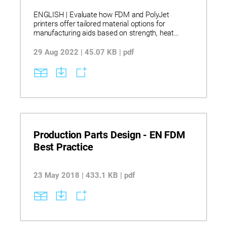
Infographic
ENGLISH | Evaluate how FDM and PolyJet
printers offer tailored material options for
manufacturing aids based on strength, heat
resistance, and aesthetics. Discover which
materials provide UV stability, chemical
29 Aug 2022 | 45.07 KB | pdf
resistance, and cleanroom compatibility for
specific tooling applications. Explore key
limitations such as geometry constraints, support
compatibility, and brittleness to make informed
decisions for fixtures, trays, and gauges.
Materials referenced: FDM: ABS-ESD7 | ASA |
Nylon 12 | PC | PEKK ESD | ULTEM 9085 resin
PolyJet: Digital ABS | Digital Materials (excluding
Digital ABS) | Rubber-Like.
Production Parts Design - EN FDM
Best Practice
23 May 2018 | 433.1 KB | pdf