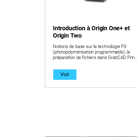
Introduction à Origin One+ et
Origin Two
Notions de base sur la technologie P3
(photopolymérisation programmable), la
préparation de fichiers dans GrabCAD Print,
les matériaux P3, les accessoires P3 et le
parcours de formation Origin.
Voir