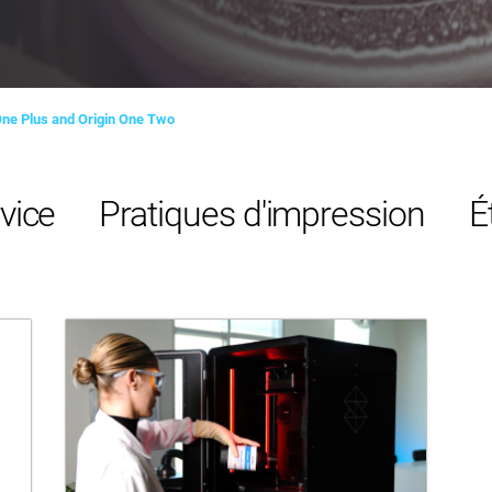
One Plus and Origin One Two
vice
Pratiques d'impression
É