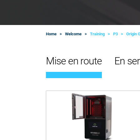
Home
Welcome
Training
P3
Origin 
Mise en route
En ser