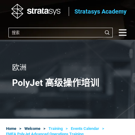
Stratasys Academy
欧洲
PolyJet 高级操作培训
Home
Welcome
Training
Events Calendar
EMEA PolyJet Advanced Operations Training